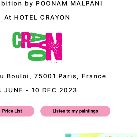
hibition by POONAM MALPANI
At HOTEL CRAYON
u Bouloi, 75001 Paris, France
4 JUNE - 10 DEC 2023
Price List
Listen to my paintings