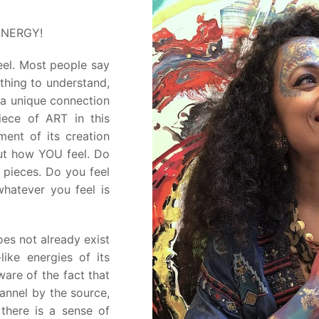
 ENERGY!
el. Most people say
othing to understand,
 a unique connection
iece of ART in this
ment of its creation
out how YOU feel. Do
e pieces. Do you feel
whatever you feel is
oes not already exist
like energies of its
ware of the fact that
hannel by the source,
 there is a sense of