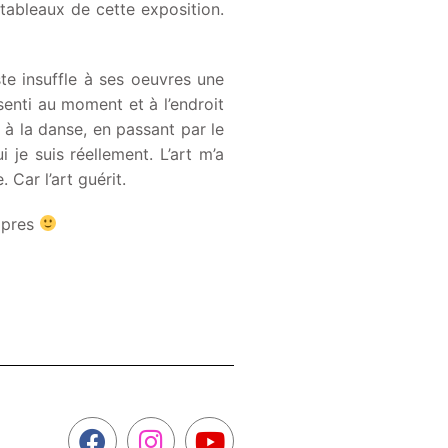
 tableaux de cette exposition.
te insuffle à ses oeuvres une
senti au moment et à l’endroit
 à la danse, en passant par le
je suis réellement. L’art m’a
Car l’art guérit.
ropres
F
I
Y
a
n
o