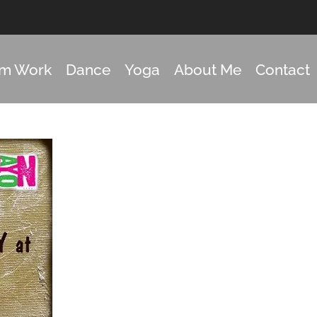
om Work
Dance
Yoga
About Me
Contact